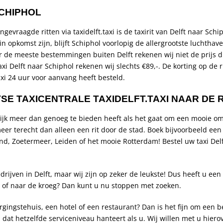
SCHIPHOL
evraagde ritten via taxidelft.taxi is de taxirit van Delft naar Sch
n opkomst zijn, blijft Schiphol voorlopig de allergrootste luchtha
r de meeste bestemmingen buiten Delft rekenen wij niet de prijs d
xi Delft naar Schiphol rekenen wij slechts €89,-. De korting op de r
xi 24 uur voor aanvang heeft besteld.
SE TAXICENTRALE TAXIDELFT.TAXI NAAR DE 
ijk meer dan genoeg te bieden heeft als het gaat om een mooie om
meer terecht dan alleen een rit door de stad. Boek bijvoorbeeld een 
and, Zoetermeer, Leiden of het mooie Rotterdam! Bestel uw taxi Del
edrijven in Delft, maar wij zijn op zeker de leukste! Dus heeft u een
ld of naar de kroeg? Dan kunt u nu stoppen met zoeken.
rgingstehuis, een hotel of een restaurant? Dan is het fijn om een 
n dat hetzelfde serviceniveau hanteert als u. Wij willen met u hier