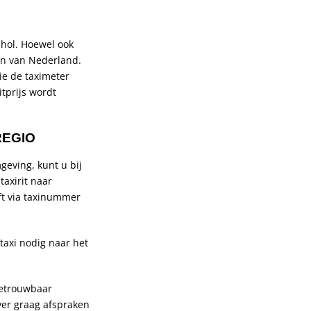
iphol. Hoewel ook
ven van Nederland.
ie de taximeter
itprijs wordt
REGIO
geving, kunt u bij
taxirit naar
ft via taxinummer
 taxi nodig naar het
betrouwbaar
over graag afspraken