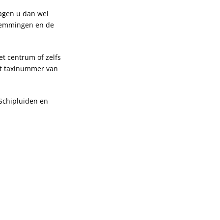
ragen u dan wel
stemmingen en de
et centrum of zelfs
et taxinummer van
 Schipluiden en